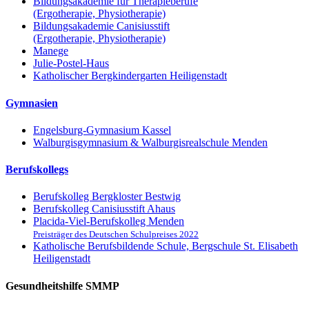
Bildungsakademie für Therapieberufe
(Ergotherapie, Physiotherapie)
Bildungsakademie Canisiusstift
(Ergotherapie, Physiotherapie)
Manege
Julie-Postel-Haus
Katholischer Bergkindergarten Heiligenstadt
Gymnasien
Engelsburg-Gymnasium Kassel
Walburgisgymnasium & Walburgisrealschule Menden
Berufskollegs
Berufskolleg Bergkloster Bestwig
Berufskolleg Canisiusstift Ahaus
Placida-Viel-Berufskolleg Menden
Preisträger des Deutschen Schulpreises 2022
Katholische Berufsbildende Schule, Bergschule St. Elisabeth
Heiligenstadt
Gesundheitshilfe SMMP