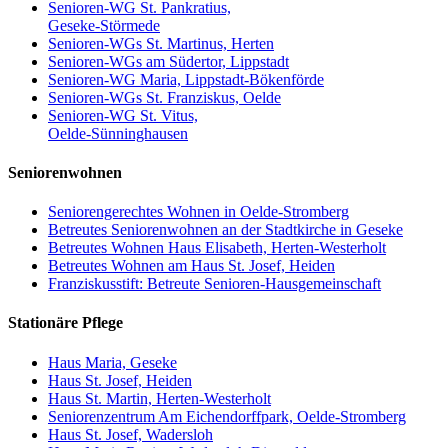
Senioren-WG St. Pankratius,
Geseke-Störmede
Senioren-WGs St. Martinus, Herten
Senioren-WGs am Südertor, Lippstadt
Senioren-WG Maria, Lippstadt-Bökenförde
Senioren-WGs St. Franziskus, Oelde
Senioren-WG St. Vitus,
Oelde-Sünninghausen
Seniorenwohnen
Seniorengerechtes Wohnen in Oelde-Stromberg
Betreutes Seniorenwohnen an der Stadtkirche in Geseke
Betreutes Wohnen Haus Elisabeth, Herten-Westerholt
Betreutes Wohnen am Haus St. Josef, Heiden
Franziskusstift: Betreute Senioren-Hausgemeinschaft
Stationäre Pflege
Haus Maria, Geseke
Haus St. Josef, Heiden
Haus St. Martin, Herten-Westerholt
Seniorenzentrum Am Eichendorffpark, Oelde-Stromberg
Haus St. Josef, Wadersloh